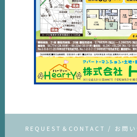
REQUEST＆CONTACT / お問