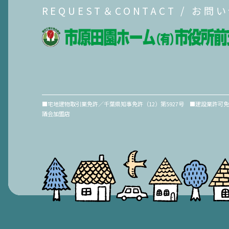
REQUEST＆CONTACT / お問
■宅地建物取引業免許／千葉県知事免許（12）第5927号 ■建設業許可
議会加盟店