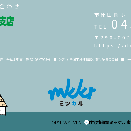
い合わせ
市原田園ホ
04
TEL
〒290-0
https://d
免許／千葉県知事（般-3）第27995号 ■（公社）全国宅地建物取引業保証協会会員 ■
TOP
NEWS
EVENT
住宅情報誌ミッケル
市