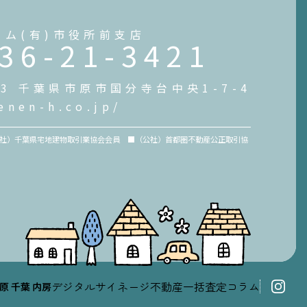
ーム(有)市役所前支店
36-21-3421
073 千葉県市原市国分寺台中央1-7-4
enen-h.co.jp/
（一社）千葉県宅地建物取引業協会会員 ■（公社）首都圏不動産公正取引協
デジタルサイネージ
不動産一括査定
コラム
原
千葉
内房