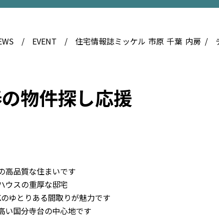
EWS
EVENT
住宅情報誌ミッケル
市原
千葉
内房
春の物件探し応援
得の高品質な住まいです
ルハウスの重厚な邸宅
DKのゆとりある間取りが魅力です
の高い国分寺台の中心地です