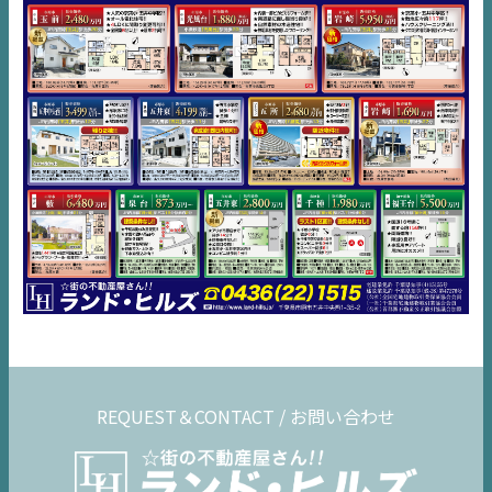
市原
エリア
千葉
エリア
内房
エリア
デジタルサイネージ
不動産一括査定
コラム
REQUEST＆CONTACT / お問い合わせ