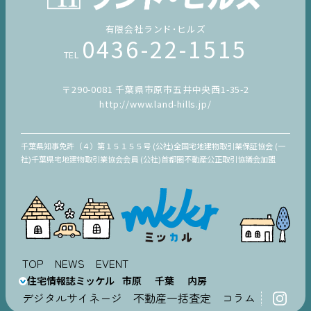
有限会社ランド･ヒルズ
0436-22-1515
TEL
〒290-0081 千葉県市原市五井中央西1-35-2
http://www.land-hills.jp/
千葉県知事免許（４）第１５１５５号 (公社)全国宅地建物取引業保証協会 (一
社)千葉県宅地建物取引業協会会員 (公社)首都圏不動産公正取引協議会加盟
TOP
NEWS
EVENT
住宅情報誌ミッケル
市原
千葉
内房
デジタルサイネージ
不動産一括査定
コラム