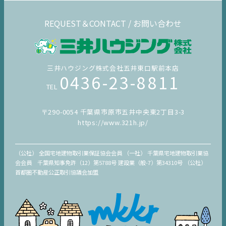
REQUEST＆CONTACT / お問い合わせ
三井ハウジング株式会社五井東口駅前本店
0436-23-8811
TEL
〒290-0054 千葉県市原市五井中央東2丁目3-3
https://www.321h.jp/
（公社） 全国宅地建物取引業保証協会会員 （一社） 千葉県宅地建物取引業協
会会員 千葉県知事免許（12）第5788号 建設業（般-7）第34310号 （公社）
首都圏不動産公正取引協議会加盟