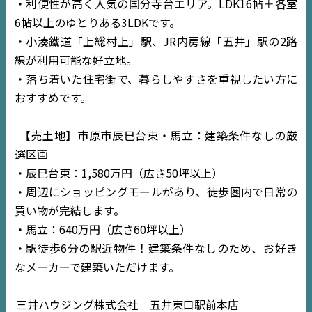
・利便性が高く人気の国分寺台エリア。LDK16帖＋各室
6帖以上のゆとりある3LDKです。
・小湊鐵道「上総村上」駅、JR内房線「五井」駅の2路
線が利用可能な好立地。
TOP
・落ち着いた住宅街で、暮らしやすさを重視したい方に
おすすめです。
NEWS
【売土地】市原市辰巳台東・馬立：建築条件なしの厳
EVENT
選区画
・辰巳台東：1,580万円（広さ50坪以上）
住宅情報誌ミッケル
・周辺にショッピングモールがあり、徒歩圏内で日常の
市原
エリア
買い物が完結します。
千葉
エリア
・馬立：640万円（広さ60坪以上）
内房
エリア
・駅徒歩6分の駅近物件！建築条件なしのため、お好き
なメーカーで建築いただけます。
デジタルサイネージ
三井ハウジング株式会社 五井東口駅前本店