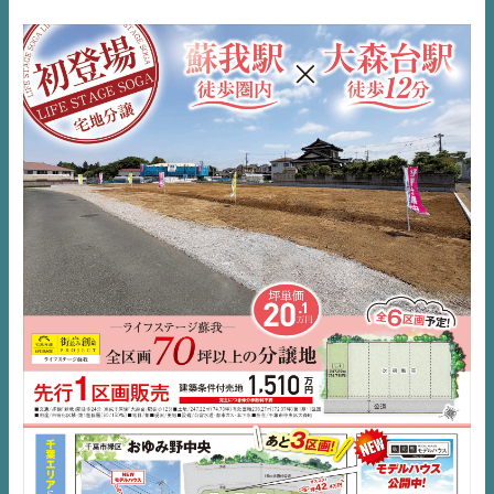
NEWS
EVENT
住宅情報誌ミッケル
市原
エリア
千葉
エリア
内房
エリア
デジタルサイネージ
不動産一括査定
コラム