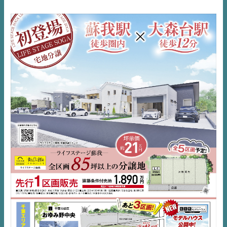
NEWS
EVENT
住宅情報誌ミッケル
市原
エリア
千葉
エリア
内房
エリア
デジタルサイネージ
不動産一括査定
コラム