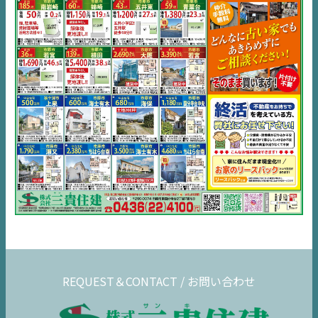
市原
エリア
千葉
エリア
内房
エリア
デジタルサイネージ
不動産一括査定
コラム
REQUEST＆CONTACT / お問い合わせ