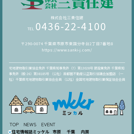
株式会社三貴住建
0436-22-4100
TEL
〒290-0074 千葉県市原市東国分寺台2丁目7番地8
https://www.sanki-j.com/
宅地建物取引業協会免許 千葉県知事免許（7）第13028号 建設業免許 千葉県知
事免許（般-26）第38185号 （公社）首都圏不動産公正取引協議会加盟店 （一
社）千葉県宅地建物取引業協会会員 （公社）全国宅地建物取引業保証協会会員
TOP
NEWS
EVENT
住宅情報誌ミッケル
市原
千葉
内房