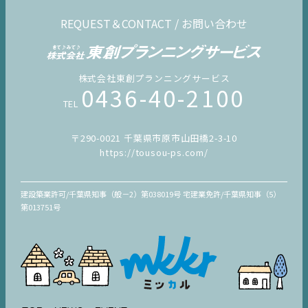
REQUEST＆CONTACT / お問い合わせ
株式会社東創プランニングサービス
0436-40-2100
TEL
〒290-0021 千葉県市原市山田橋2-3-10
https://tousou-ps.com/
建設築業許可/千葉県知事（般－2）第038019号 宅建業免許/千葉県知事（5）
第013751号