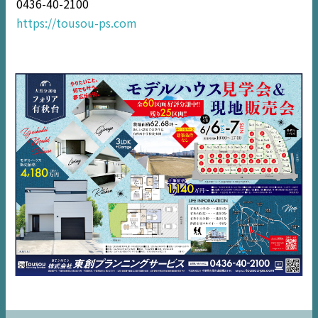
0436-40-2100
住宅情報誌ミッケル
https://tousou-ps.com
市原
エリア
千葉
エリア
内房
エリア
デジタルサイネージ
不動産一括査定
コラム