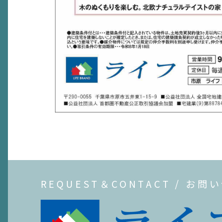
REQUEST＆CONTACT / お問