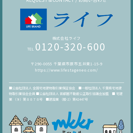
株式会社ライフ
0120-320-600
TEL
〒290-0055 千葉県市原市五井東1-15-9
https://www.lifestageneo.com/
■公益社団法人 全国宅地建物取引業保証協会 ■一般社団法人 千葉県宅地建
物取引業協会会員 ■公益社団法人 首都圏不動産公正取引協議会加盟 ■ 宅建
業 （９）第８８７８号 ■建設業 （般-2）第42447号