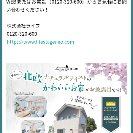
WEBまたはお電話（0120-320-600）からお気軽にお問
い合わせください！
株式会社ライフ
TOP
0120-320-600
https://www.lifestageneo.com
NEWS
EVENT
住宅情報誌ミッケル
市原
エリア
千葉
エリア
内房
エリア
デジタルサイネージ