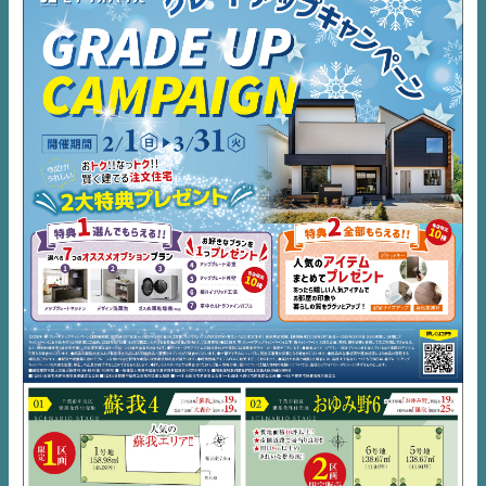
NEWS
EVENT
住宅情報誌ミッケル
市原
エリア
千葉
エリア
内房
エリア
デジタルサイネージ
不動産一括査定
コラム