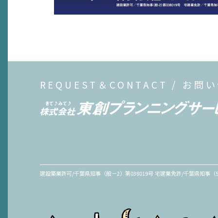
REQUEST＆CONTACT / お問
建設築業許可/千葉県知事（般－2）第038019号 宅建業免許/千葉県知事（5）