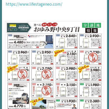
https://www.lifestageneo.com/
千葉
エリア
内房
エリア
デジタルサイネージ
不動産一括査定
コラム