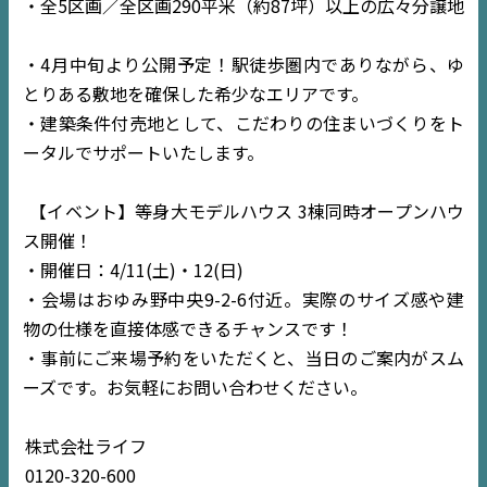
・全5区画／全区画290平米（約87坪）以上の広々分譲地
・4月中旬より公開予定！駅徒歩圏内でありながら、ゆ
とりある敷地を確保した希少なエリアです。
・建築条件付売地として、こだわりの住まいづくりをト
ータルでサポートいたします。
【イベント】等身大モデルハウス 3棟同時オープンハウ
ス開催！
TOP
・開催日：4/11(土)・12(日)
・会場はおゆみ野中央9-2-6付近。実際のサイズ感や建
NEWS
物の仕様を直接体感できるチャンスです！
・事前にご来場予約をいただくと、当日のご案内がスム
EVENT
ーズです。お気軽にお問い合わせください。
住宅情報誌ミッケル
株式会社ライフ
市原
エリア
0120-320-600