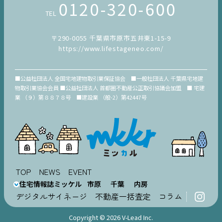
0120-320-600
TEL
〒290-0055 千葉県市原市五井東1-15-9
https://www.lifestageneo.com/
■公益社団法人 全国宅地建物取引業保証協会 ■一般社団法人 千葉県宅地建
物取引業協会会員 ■公益社団法人 首都圏不動産公正取引協議会加盟 ■ 宅建
業 （９）第８８７８号 ■建設業 （般-2）第42447号
TOP
NEWS
EVENT
住宅情報誌ミッケル
市原
千葉
内房
デジタルサイネージ
不動産一括査定
コラム
Copyright © 2026 V-Lead Inc.