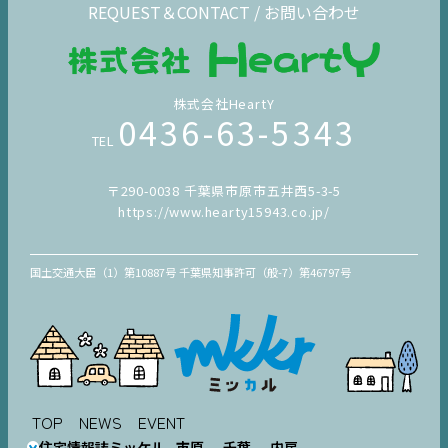
REQUEST＆CONTACT / お問い合わせ
株式会社HeartY
0436-63-5343
TEL
〒290-0038 千葉県市原市五井西5-3-5
https://www.hearty15943.co.jp/
国土交通大臣（1）第10887号 千葉県知事許可（般-7）第46797号
TOP
NEWS
EVENT
住宅情報誌ミッケル
市原
千葉
内房