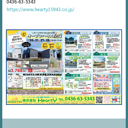
0436-63-5343
市原
エリア
https://www.hearty15943.co.jp/
千葉
エリア
内房
エリア
デジタルサイネージ
不動産一括査定
コラム