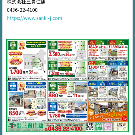
株式会社三貴住建
EVENT
0436-22-4100
https://www.sanki-j.com
住宅情報誌ミッケル
市原
エリア
千葉
エリア
内房
エリア
デジタルサイネージ
不動産一括査定
コラム