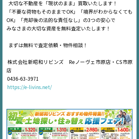
大切な不動産を「現状のまま」買取いたします！
「不要な荷物もそのままでOK」「境界がわからなくても
OK」「売却後の法的な責任なし」の3つの安心で
みなさまの大切な資産を無料査定いたします！
TOP
まずは無料で査定依頼・物件相談！
NEWS
株式会社新昭和リビンズ Reノーヴェ市原店・CS市原
店
EVENT
0436-63-3971
https://e-livins.net/
住宅情報誌ミッケル
市原
エリア
千葉
エリア
内房
エリア