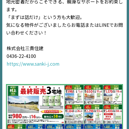
地元密着だからこそできる、親身なサポートをお約束し
ます。
NEWS
「まずは話だけ」という方も大歓迎。
気になる物件がございましたらお電話またはLINEでお問
EVENT
い合わせください！
住宅情報誌ミッケル
株式会社三貴住建
市原
エリア
0436-22-4100
千葉
エリア
https://www.sanki-j.com
内房
エリア
デジタルサイネージ
不動産一括査定
コラム