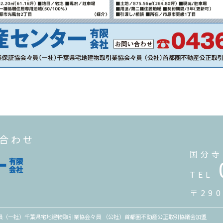
い合わせ
国分寺
TEL
〒29
々員（一社）千葉県宅地建物取引業協会々員 （公社）首都圏不動産公正取引協議会加盟