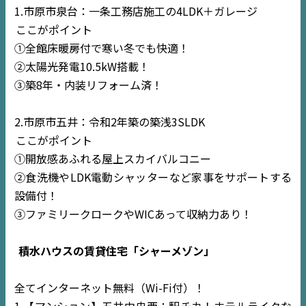
1.市原市泉台：一条工務店施工の4LDK＋ガレージ
ここがポイント
①全館床暖房付で寒い冬でも快適！
②太陽光発電10.5kW搭載！
③築8年・内装リフォーム済！
2.市原市五井：令和2年築の築浅3SLDK
ここがポイント
①開放感あふれる屋上スカイバルコニー
②食洗機やLDK電動シャッターなど家事をサポートする
設備付！
③ファミリークロークやWICあって収納力あり！
積水ハウスの賃貸住宅「シャーメゾン」
全てインターネット無料（Wi-Fi付）！
1.【マンション】五井中央西：駅チカ！ホテルライクな