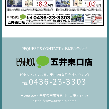
REQUEST＆CONTACT / お問い合わせ
ピタットハウス五井東口店(有限会社タウンズ)
0436-23-3303
TEL
〒290-0054 千葉県市原市五井中央東2-17-16
https://www.towns-s.com/