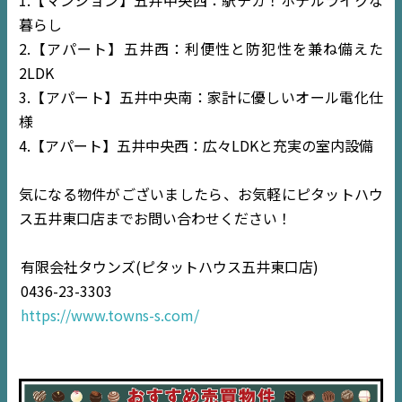
暮らし
2.【アパート】五井西：利便性と防犯性を兼ね備えた
2LDK
3.【アパート】五井中央南：家計に優しいオール電化仕
様
4.【アパート】五井中央西：広々LDKと充実の室内設備
TOP
気になる物件がございましたら、お気軽にピタットハウ
NEWS
ス五井東口店までお問い合わせください！
EVENT
有限会社タウンズ(ピタットハウス五井東口店)
0436-23-3303
住宅情報誌ミッケル
https://www.towns-s.com/
市原
エリア
千葉
エリア
内房
エリア