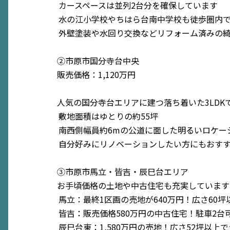
カースペースは並列2台分を確保しています
水の江小学校やちはら台南中学校も徒歩圏内
外壁塗装や水回り交換などリフォーム済みの
②市原市国分寺台中央
販売価格：1,120万円
人気の国分寺台エリアに建つ落ち着いた3LDK
敷地面積はゆとりの約55坪
南西側幅員約6mの公道に面した明るいロケー
自分好みにリノベーションしたい方にもおす
③市原市馬立・皆吉・辰巳台エリア
お手頃価格の土地や中古住宅も充実しています
馬立：最終1区画の売地が640万円！広さ60
皆吉：販売価格580万円の中古住宅！駐車2台
辰巳台東：1,580万円の売地！広さ52坪以