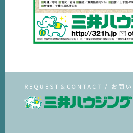
REQUEST＆CONTACT / お問