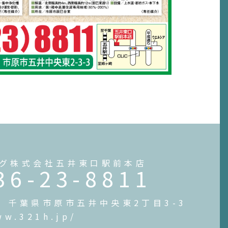
グ株式会社五井東口駅前本店
36-23-8811
54 千葉県市原市五井中央東2丁目3-3
ww.321h.jp/