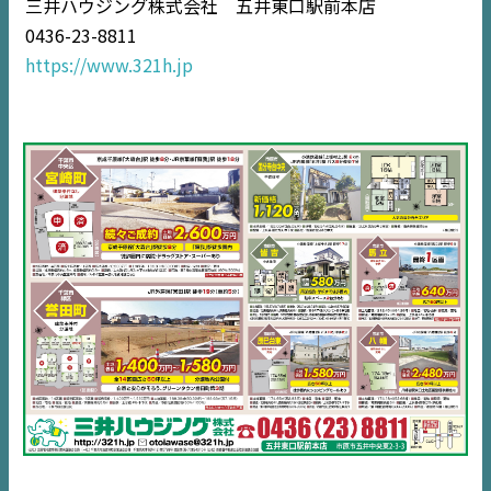
三井ハウジング株式会社 五井東口駅前本店
0436-23-8811
住宅情報誌ミッケル
https://www.321h.jp
市原
エリア
千葉
エリア
内房
エリア
デジタルサイネージ
不動産一括査定
コラム