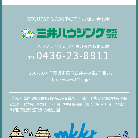
REQUEST＆CONTACT / お問い合わせ
三井ハウジング株式会社五井東口駅前本店
0436-23-8811
TEL
〒290-0054 千葉県市原市五井中央東2丁目3-3
https://www.321h.jp/
（公社） 全国宅地建物取引業保証協会会員 （一社） 千葉県宅地建物取引業協
会会員 千葉県知事免許（12）第5788号 建設業（般-7）第34310号 （公社）
首都圏不動産公正取引協議会加盟