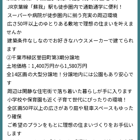
JR京葉線「蘇我」駅も徒歩圏内で通勤通学に便利！
スーパーや病院が徒歩圏内に揃う充実の周辺環境
広さ50坪以上のゆとりある敷地で理想の住まいを叶えま
せんか
建築条件なしなのでお好きなハウスメーカーで建てられ
ます
②千葉市緑区誉田町第3期分譲地
土地価格：1,400万円から1,580万円
全14区画の大型分譲地！分譲地内には公園もあり安心で
す
周辺は閑静な住宅街で落ち着いた暮らしが手に入ります
小学校や保育園も近く子育て世代にぴったりの環境！
全区画50坪以上の広さがあり庭や駐車スペースもゆった
り確保
ご希望のプランをもとに理想の住まいづくりをお手伝い
します