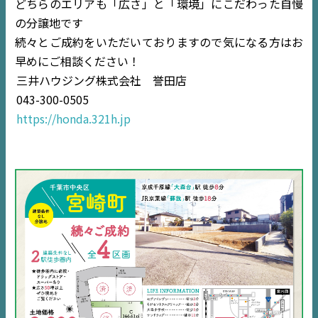
どちらのエリアも「広さ」と「環境」にこだわった自慢
の分譲地です
続々とご成約をいただいておりますので気になる方はお
TOP
早めにご相談ください！
三井ハウジング株式会社 誉田店
NEWS
043-300-0505
https://honda.321h.jp
EVENT
住宅情報誌ミッケル
市原
エリア
千葉
エリア
内房
エリア
デジタルサイネージ
不動産一括査定