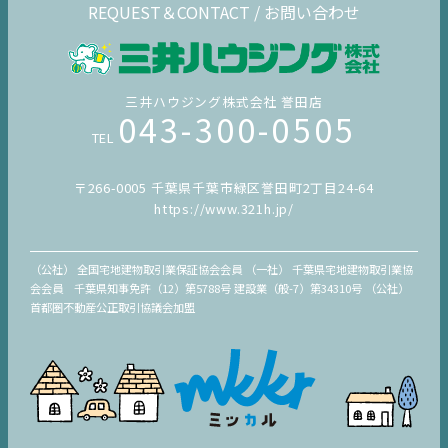
REQUEST＆CONTACT / お問い合わせ
三井ハウジング株式会社 誉田店
043-300-0505
TEL
〒266-0005 千葉県千葉市緑区誉田町2丁目24-64
https://www.321h.jp/
（公社） 全国宅地建物取引業保証協会会員 （一社） 千葉県宅地建物取引業協
会会員 千葉県知事免許（12）第5788号 建設業（般-7）第34310号 （公社）
首都圏不動産公正取引協議会加盟