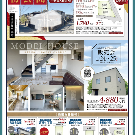
EVENT
住宅情報誌ミッケル
市原
エリア
千葉
エリア
内房
エリア
デジタルサイネージ
不動産一括査定
コラム