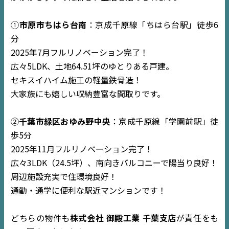
①
市原市ちはら台南
：京成千原線「ちはら台駅」徒歩6
分
2025年7月フルリノベーション完了！
広々5LDK、土地64.51坪のゆとりある戸建。
セキスイハイム施工の軽量鉄骨造！
大家族にも嬉しい収納豊富な間取りです。
②
千葉市緑区おゆみ野中央
：京成千原線「学園前駅」徒
歩5分
2025年11月フルリノベーション完了！
広々3LDK（24.5坪）、南向きバルコニーで陽当り良好！
周辺施設充実で住環境良好！
TOP
通勤・通学に便利な駅近マンションです！
NEWS
どちらの物件も
株式会社 御殿工業 千葉支店
が責任をも