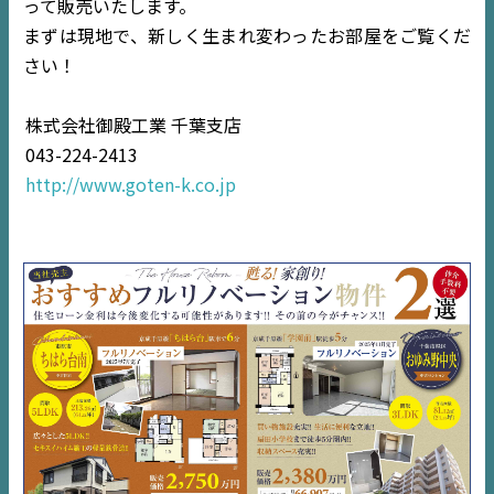
って販売いたします。
EVENT
まずは現地で、新しく生まれ変わったお部屋をご覧くだ
さい！
住宅情報誌ミッケル
市原
エリア
株式会社御殿工業 千葉支店
千葉
エリア
043-224-2413
内房
エリア
http://www.goten-k.co.jp
デジタルサイネージ
不動産一括査定
コラム