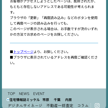
お客様がアクセスしようとしたページは、削除されたか、
市原
エリア
もともと存在しないアドレスである可能性が考えられま
千葉
エリア
す。
ブラウザの「更新」「再度読み込み」などのボタンを使用
内房
エリア
して再度ページの読み込みを行っても、
このページが表示される場合は、お手数ですが次のいずれ
デジタルサイネージ
かの方法でお求めのページをお探しください。
不動産一括査定
■
トップページ
より、お探しください。
コラム
■ブラウザに表示されているアドレスを再度ご確認くださ
い。
TOP
NEWS
EVENT
住宅情報誌ミッケル
市原
千葉
内房
デジタルサイネージ
不動産一括査定
コラム